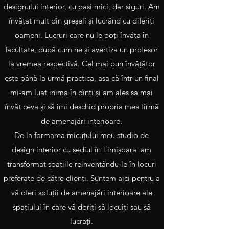
designului interior, cu paşi mici, dar siguri. Am
învăţat mult din greşeli şi lucrând cu diferiţi
oameni. Lucruri care nu le poţi învăţa în
facultate, după cum ne şi avertiza un profesor
la vremea respectivă. Cel mai bun învăţător
este până la urmă practica, asa că într-un final
mi-am luat inima în dinţi şi am ales sa mai
învăt ceva şi să imi deschid propria mea firmă
de amenajări interioare.
De la formarea micuţului meu studio de
design interior cu sediul în Timişoara am
transformat spaţiile reinventându-le în locuri
preferate de către clienţi. Suntem aici pentru a
vă oferi soluţii de amenajări interioare ale
spaţiului în care vă doriţi să locuiţi sau să
lucraţi.