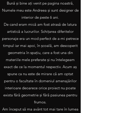
Bună şi bine aţi venit pe pagina noastră,
Obiectivul nostru este îmbunătăţirea modului
Numele meu este Andreea şi sunt designer de
dumneavoastră de viaţă prin optimizarea
interior de peste 6 ani.
spaţiului precum şi armonizarea lui pentru a
De cand eram mică am fost atrasă de latura
crea un întreg. Rezultatul muncii noastre va fi un
artistică a lucrurilor. Schiţarea diferitelor
spaţiu excepţional, atemporal, „croit” pentru
personaje era un mod perfect de a-mi petrece
personalitatea şi nevoile dumneavoastră.
timpul iar mai apoi, în şcoală, am descoperit
Suntem aici pentru a crea un portret unic despre
geometria în spaţiu, care a fost una din
cine sunteţi, cum trăiţi şi ce iubiţi.
materiile mele preferate şi nu întelegeam
exact de ce la momentul respectiv. Acum aş
spune ca nu este de mirare că am optat
Proiectele noastre preferate
pentru o facultate în domeniul amenajărilor
interioare deoarece orice proiect nu poate
Ce detalii avem nevoie pentru ofertare
exista fără geometrie şi fără pasiunea pentru
Serviciile noastra
frumos.
Am început să ma avânt tot mai tare în lumea