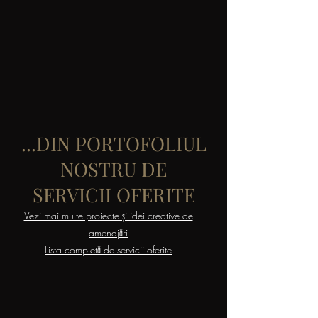
...DIN PORTOFOLIUL
NOSTRU DE
SERVICII OFERITE
Vezi mai multe proiecte şi idei creative de
amenajări
Lista completă de servicii oferite