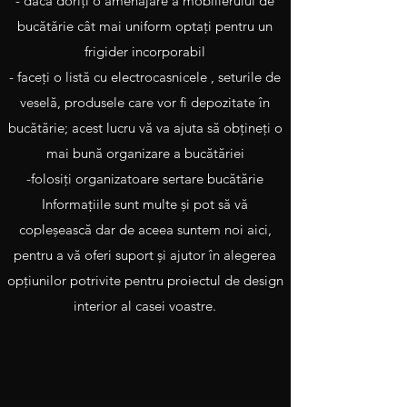
- dacă doriţi o amenajare a mobilierului de
bucătărie cât mai uniform optaţi pentru un
frigider incorporabil
- faceţi o listă cu electrocasnicele , seturile de
veselă, produsele care vor fi depozitate în
bucătărie; acest lucru vă va ajuta să obţineţi o
mai bună organizare a bucătăriei
-folosiţi organizatoare sertare bucătărie
Informaţiile sunt multe şi pot să vă
copleşească dar de aceea suntem noi aici,
pentru a vă oferi suport şi ajutor în alegerea
opţiunilor potrivite pentru proiectul de design
interior al casei voastre.