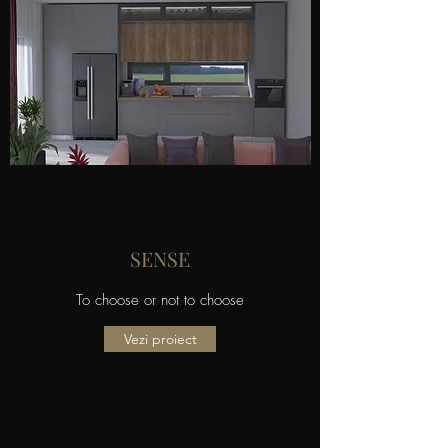
SENSE
To choose or not to choose
Vezi proiect