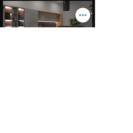
GEOMETRY
Chic and Sophisticated
Vezi proiect