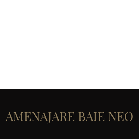
IOR
favorite
More
aina.dom
AMENAJARE BAIE NEO