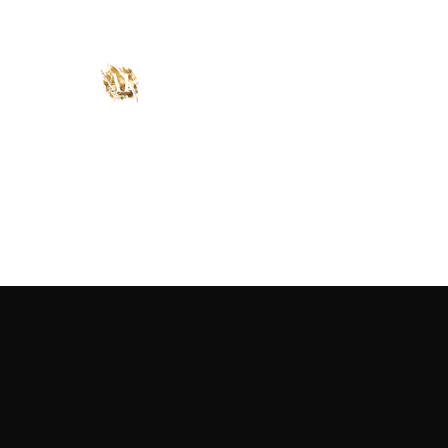
AINA INTERIOR
STUDIO DE DESIGN INTER
TIMISOARA
Let's get creative!
Acasa
Serviciile noastre
Contact
Proiectele noastre 